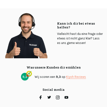
Kann ich dir bei etwas
helfen?
Vielleicht hast du eine Frage oder
etwas ist nicht ganz klar? Lass
es uns gerne wissen!
Was unsere Kunden dir erzählen
9,3
Wij scoren een
9,3
op
Kiyoh Reviews
Social media