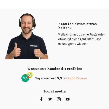
Kann ich dir bei etwas
helfen?
Vielleicht hast du eine Frage oder
etwas ist nicht ganz klar? Lass
es uns gerne wissen!
Was unsere Kunden dir erzählen
9,3
Wij scoren een
9,3
op
Kiyoh Reviews
Social media