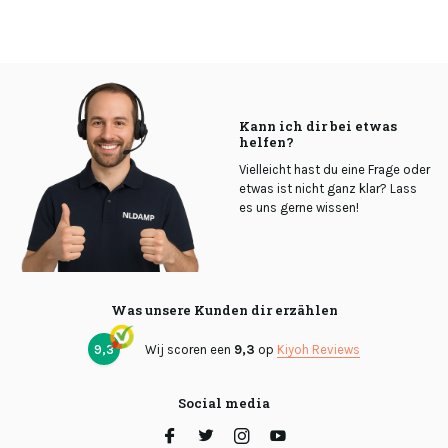
Kann ich dir bei etwas
helfen?
Vielleicht hast du eine Frage oder
etwas ist nicht ganz klar? Lass
es uns gerne wissen!
Was unsere Kunden dir erzählen
9,3
Wij scoren een
9,3
op
Kiyoh Reviews
Social media