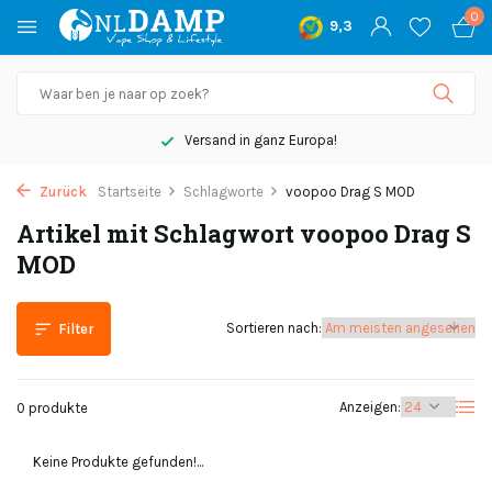
0
9,3
Versand in ganz Europa!
Zurück
Startseite
Schlagworte
voopoo Drag S MOD
Artikel mit Schlagwort voopoo Drag S
MOD
Sortieren nach:
Filter
Anzeigen:
0 produkte
Keine Produkte gefunden!...