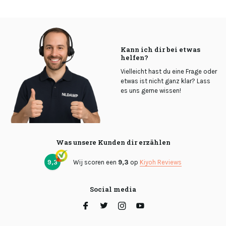
Kann ich dir bei etwas
helfen?
Vielleicht hast du eine Frage oder
etwas ist nicht ganz klar? Lass
es uns gerne wissen!
Was unsere Kunden dir erzählen
9,3
Wij scoren een
9,3
op
Kiyoh Reviews
Social media